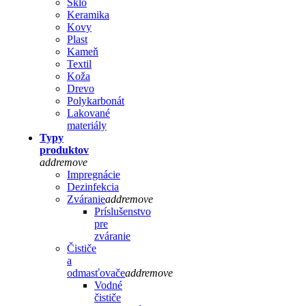
Sklo
Keramika
Kovy
Plast
Kameň
Textil
Koža
Drevo
Polykarbonát
Lakované
materiály
Typy
produktov
add
remove
Impregnácie
Dezinfekcia
Zváranie
add
remove
Príslušenstvo
pre
zváranie
Čističe
a
odmasťovače
add
remove
Vodné
čističe