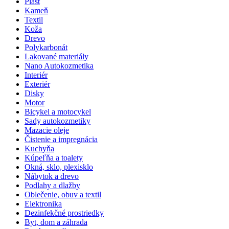
Plast
Kameň
Textil
Koža
Drevo
Polykarbonát
Lakované materiály
Nano Autokozmetika
Interiér
Exteriér
Disky
Motor
Bicykel a motocykel
Sady autokozmetiky
Mazacie oleje
Čistenie a impregnácia
Kuchyňa
Kúpeľňa a toalety
Okná, sklo, plexisklo
Nábytok a drevo
Podlahy a dlažby
Oblečenie, obuv a textil
Elektronika
Dezinfekčné prostriedky
Byt, dom a záhrada