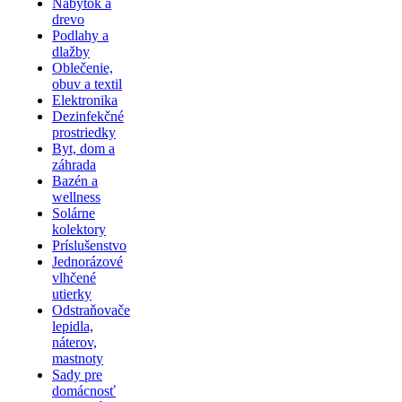
Nábytok a
drevo
Podlahy a
dlažby
Oblečenie,
obuv a textil
Elektronika
Dezinfekčné
prostriedky
Byt, dom a
záhrada
Bazén a
wellness
Solárne
kolektory
Príslušenstvo
Jednorázové
vlhčené
utierky
Odstraňovače
lepidla,
náterov,
mastnoty
Sady pre
domácnosť