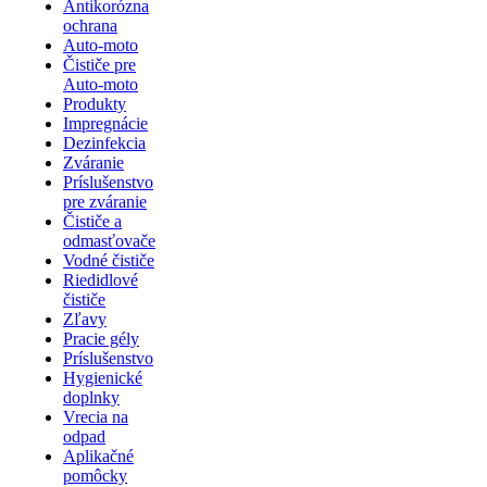
Antikorózna
ochrana
Auto-moto
Čističe pre
Auto-moto
Produkty
Impregnácie
Dezinfekcia
Zváranie
Príslušenstvo
pre zváranie
Čističe a
odmasťovače
Vodné čističe
Riedidlové
čističe
Zľavy
Pracie gély
Príslušenstvo
Hygienické
doplnky
Vrecia na
odpad
Aplikačné
pomôcky