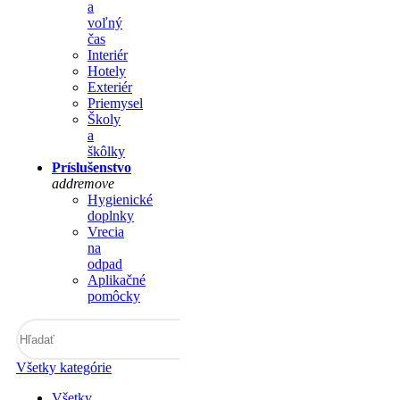
a
voľný
čas
Interiér
Hotely
Exteriér
Priemysel
Školy
a
škôlky
Príslušenstvo
add
remove
Hygienické
doplnky
Vrecia
na
odpad
Aplikačné
pomôcky
Všetky kategórie
Všetky