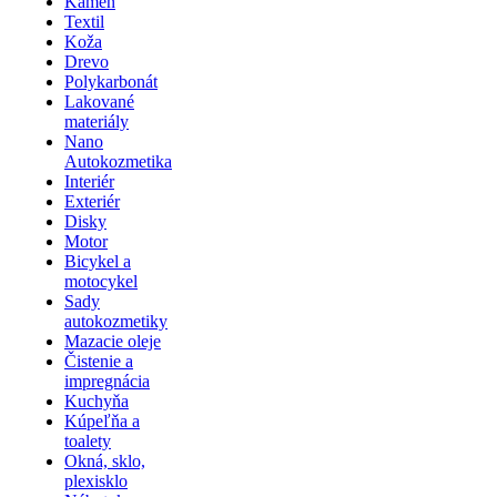
Kameň
Textil
Koža
Drevo
Polykarbonát
Lakované
materiály
Nano
Autokozmetika
Interiér
Exteriér
Disky
Motor
Bicykel a
motocykel
Sady
autokozmetiky
Mazacie oleje
Čistenie a
impregnácia
Kuchyňa
Kúpeľňa a
toalety
Okná, sklo,
plexisklo