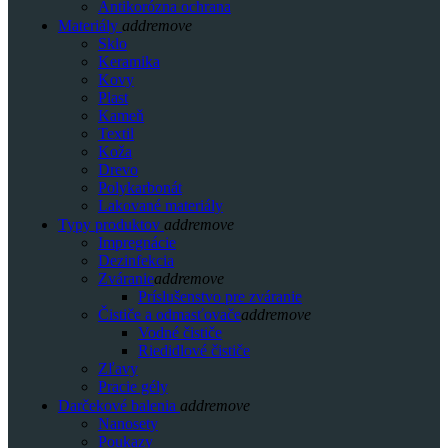
Antikorózna ochrana
Materiály
add
remove
Sklo
Keramika
Kovy
Plast
Kameň
Textil
Koža
Drevo
Polykarbonát
Lakované materiály
Typy produktov
add
remove
Impregnácie
Dezinfekcia
Zváranie
add
remove
Príslušenstvo pre zváranie
Čističe a odmasťovače
add
remove
Vodné čističe
Riedidlové čističe
Zľavy
Pracie gély
Darčekové balenia
add
remove
Nanosety
Poukazy