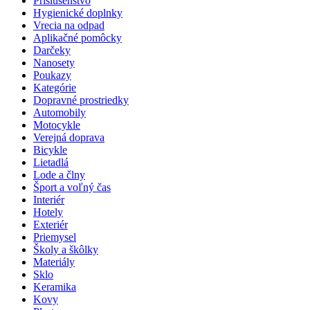
Príslušenstvo
Hygienické doplnky
Vrecia na odpad
Aplikačné pomôcky
Darčeky
Nanosety
Poukazy
Kategórie
Dopravné prostriedky
Automobily
Motocykle
Verejná doprava
Bicykle
Lietadlá
Lode a člny
Šport a voľný čas
Interiér
Hotely
Exteriér
Priemysel
Školy a škôlky
Materiály
Sklo
Keramika
Kovy