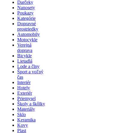
Darčeky
Nanosety
Poukazy
Kategórie
Dopravné
prostriedky
Automobily
Motocykle
Verejná
doprava
Bicykle
Lietadlá
Lode a člny
Šport a voľný
čas
Interiér
Hotely
Exteriér
Priemysel
Školy a škôlky
Materiály
Sklo
Keramika
Kovy
Plast