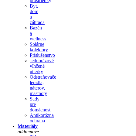
prostriedky
Byt,
dom
a
záhrada
Bazén
a
wellness
Solárne
kolektory
Príslušenstvo
Jednorázové
vlhčené
utierky
Odstraňovače
lepidla,
náterov,
mastnoty
Sady
pre
domácnosť
Antikorózna
ochrana
Materiály
add
remove