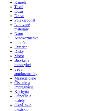
Kameň
Textil
Koža
Drevo
Polykarbonát
Lakované
materiály
Nano
Autokozmetika
Interiér
Exteriér
Disky
Motor
Bicykel a
motocykel
Sady
autokozmetiky
Mazacie oleje
Čistenie a
impregnácia
Kuchyňa
Kúpeľňa a
toalety
Okná, sklo,
plexisklo