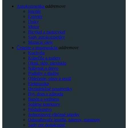
Autokozmetika
add
remove
Interiér
Exteriér
Disky
Motor
Bicykel a motocykel
Sady autokozmetiky
Mazacie oleje
Čistenie a impregnácia
add
remove
Kuchyňa
Kúpeľňa a toalety
Okná, sklo, plexisklo
Nábytok a drevo
Podlahy a dlažby
Oblečenie, obuv a textil
Elektronika
Dezinfekčné prostriedky
Byt, dom a záhrada
Bazén a wellness
Solárne kolektory
Príslušenstvo
Jednorázové vlhčené utierky
Odstraňovače lepidla, náterov, mastnoty
Sady pre domácnosť