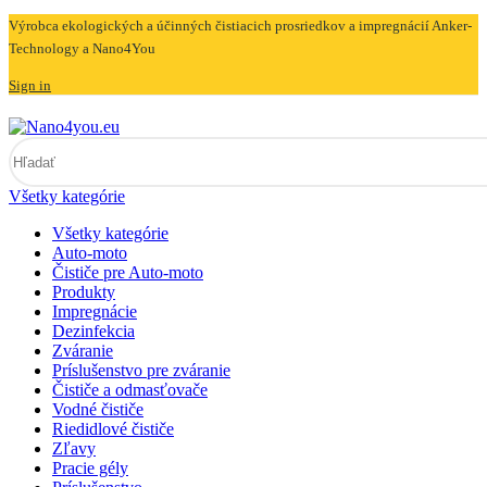
Výrobca ekologických a účinných čistiacich prosriedkov a impregnácií Anker-
Technology a Nano4You
Sign in
Všetky kategórie
Všetky kategórie
Auto-moto
Čističe pre Auto-moto
Produkty
Impregnácie
Dezinfekcia
Zváranie
Príslušenstvo pre zváranie
Čističe a odmasťovače
Vodné čističe
Riedidlové čističe
Zľavy
Pracie gély