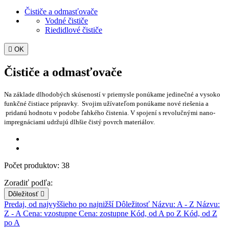
Čističe a odmasťovače
Vodné čističe
Riedidlové čističe

OK
Čističe a odmasťovače
Na základe dlhodobých skúseností v priemysle ponúkame jedinečné a vysoko
funkčné čistiace prípravky. Svojim užívateľom ponúkame nové riešenia a
pridanú hodnotu v podobe ľahkého čistenia. V spojení s revolučnými nano-
impregnáciami udržujú dlhšie čistý povrch materiálov.
Počet produktov: 38
Zoradiť podľa:
Dôležitosť

Predaj, od najvyššieho po najnižší
Dôležitosť
Názvu: A - Z
Názvu:
Z - A
Cena: vzostupne
Cena: zostupne
Kód, od A po Z
Kód, od Z
po A