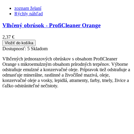
zoznam želaní
Rýchly náhľad
Vlhčený obrúsok - ProfiCleaner Orange
2,37 €
Vložiť do košíka
Dostupnosť:
5 Skladom
V
lhčených jednorazových obrúskov s obsahom ProfiCleaner
Orange
s mikroemulzným obsahom prírodných terpénov. Výborne
odstraňuje emulzné a konzervačné oleje. Prípravok tiež odstraňuje a
odmasťuje minerálne, rastlinné a živočíšné mazivá, oleje,
konzervačné oleje a vosky, lepidlá, atramenty, farby, tmely, živice a
ťažko odstrániteľné nečistoty.