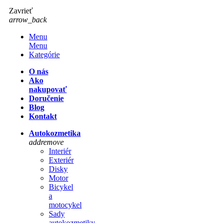
Zavrieť
arrow_back
Menu
Menu
Kategórie
O nás
Ako
nakupovať
Doručenie
Blog
Kontakt
Autokozmetika
add
remove
Interiér
Exteriér
Disky
Motor
Bicykel
a
motocykel
Sady
autokozmetiky