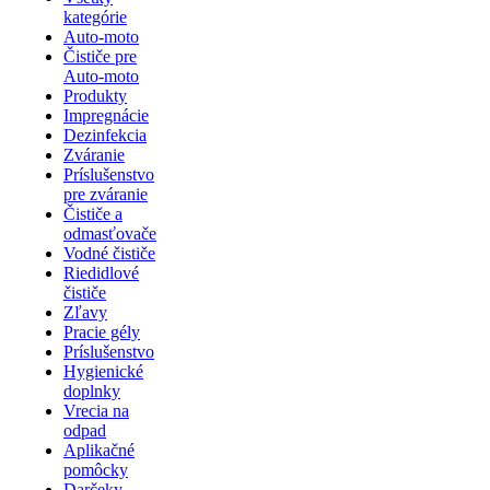
kategórie
Auto-moto
Čističe pre
Auto-moto
Produkty
Impregnácie
Dezinfekcia
Zváranie
Príslušenstvo
pre zváranie
Čističe a
odmasťovače
Vodné čističe
Riedidlové
čističe
Zľavy
Pracie gély
Príslušenstvo
Hygienické
doplnky
Vrecia na
odpad
Aplikačné
pomôcky
Darčeky