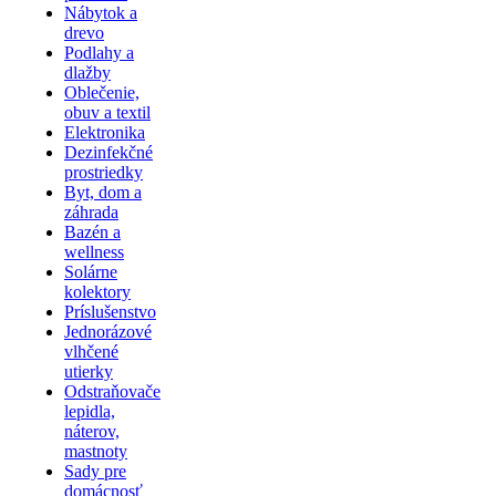
Nábytok a
drevo
Podlahy a
dlažby
Oblečenie,
obuv a textil
Elektronika
Dezinfekčné
prostriedky
Byt, dom a
záhrada
Bazén a
wellness
Solárne
kolektory
Príslušenstvo
Jednorázové
vlhčené
utierky
Odstraňovače
lepidla,
náterov,
mastnoty
Sady pre
domácnosť