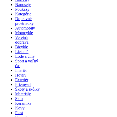
Nanosety
Poukazy
Kategórie
Dopravné
prostriedky
Automobily
Motocykle
Verejná
doprava
Bicykle
Lietadlá
Lode a člny
Šport a voľný
čas
Interiér
Hotely
Exteriér
Priemysel
Školy a škôlky
Materiály
Sklo
Keramika
Kovy
Plast