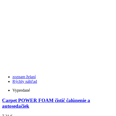
zoznam želaní
Rýchly náhľad
Vypredané
Carpet POWER FOAM čistič čalúnenie a
autosedačiek