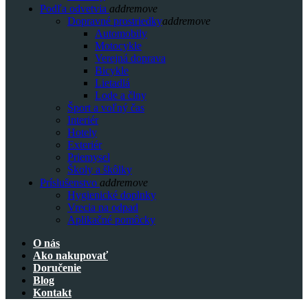
Podľa odvetvia
add
remove
Dopravné prostriedky
add
remove
Automobily
Motocykle
Verejná doprava
Bicykle
Lietadlá
Lode a člny
Šport a voľný čas
Interiér
Hotely
Exteriér
Priemysel
Školy a škôlky
Príslušenstvo
add
remove
Hygienické doplnky
Vrecia na odpad
Aplikačné pomôcky
O nás
Ako nakupovať
Doručenie
Blog
Kontakt