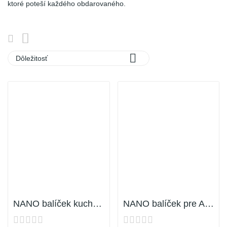
ktoré poteší každého obdarovaného.

Dôležitosť
Vypredané
Vypredané
NANO balíček kuchyňa
NANO balíček pre AUTO-MOTO interiér