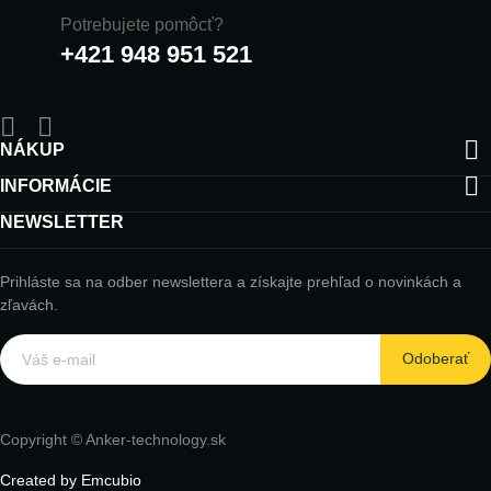
Potrebujete pomôcť?
+421 948 951 521

NÁKUP

INFORMÁCIE
NEWSLETTER
Prihláste sa na odber newslettera a získajte prehľad o novinkách a
zľavách.
Odoberať
Copyright © Anker-technology.sk
Created by Emcubio