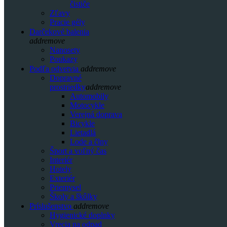
čističe
Zľavy
Pracie gély
Darčekové balenia
add
remove
Nanosety
Poukazy
Podľa odvetvia
add
remove
Dopravné
prostriedky
add
remove
Automobily
Motocykle
Verejná doprava
Bicykle
Lietadlá
Lode a člny
Šport a voľný čas
Interiér
Hotely
Exteriér
Priemysel
Školy a škôlky
Príslušenstvo
add
remove
Hygienické doplnky
Vrecia na odpad