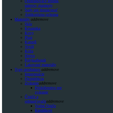
Odstraňovače lepidla,
náterov, mastnoty
Sady pre domácnosť
Antikorózna ochrana
Materiály
add
remove
Sklo
Keramika
Kovy
Plast
Kameň
Textil
Koža
Drevo
Polykarbonát
Lakované materiály
Typy produktov
add
remove
Impregnácie
Dezinfekcia
Zváranie
add
remove
Príslušenstvo pre
zváranie
Čističe a
odmasťovače
add
remove
Vodné čističe
Riedidlové