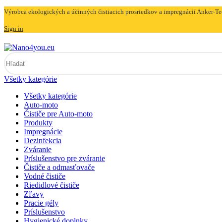
Výrobca ekologických a účinných čistiacich prosriedkov a impregnácií Anker-
Sign in
Všetky kategórie
Všetky kategórie
Auto-moto
Čističe pre Auto-moto
Produkty
Impregnácie
Dezinfekcia
Zváranie
Príslušenstvo pre zváranie
Čističe a odmasťovače
Vodné čističe
Riedidlové čističe
Zľavy
Pracie gély
Príslušenstvo
Hygienické doplnky