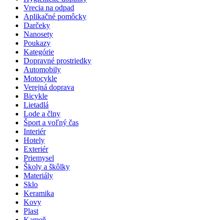
Vrecia na odpad
Aplikačné pomôcky
Darčeky
Nanosety
Poukazy
Kategórie
Dopravné prostriedky
Automobily
Motocykle
Verejná doprava
Bicykle
Lietadlá
Lode a člny
Šport a voľný čas
Interiér
Hotely
Exteriér
Priemysel
Školy a škôlky
Materiály
Sklo
Keramika
Kovy
Plast
Kameň