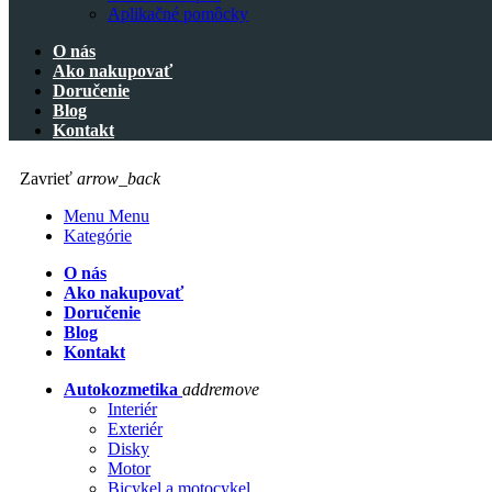
Aplikačné pomôcky
O nás
Ako nakupovať
Doručenie
Blog
Kontakt
Zavrieť
arrow_back
Menu Menu
Kategórie
O nás
Ako nakupovať
Doručenie
Blog
Kontakt
Autokozmetika
add
remove
Interiér
Exteriér
Disky
Motor
Bicykel a motocykel