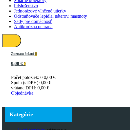
Solárne kolektory
Príslušenstvo
Jednorázové vlhčené utierky
Odstraňovače lepidla, náterov, mastnoty
Sady pre domácnosť
Antikorózna ochrana
Zoznam želaní
0
0,00 €
0
Počet položiek: 0
0,00 €
Spolu (s DPH)
0,00 €
vrátane DPH:
0,00 €
Objednávka
Kategórie