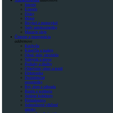
Autokozmetika
add
remove
Interiér
Exteriér
Disky
Motor
Bicykel a motocykel
Sady autokozmetiky
Mazacie oleje
Čistenie a impregnácia
add
remove
Kuchyňa
Kúpeľňa a toalety
Okná, sklo, plexisklo
Nábytok a drevo
Podlahy a dlažby
Oblečenie, obuv a textil
Elektronika
Dezinfekčné
prostriedky
Byt, dom a záhrada
Bazén a wellness
Solárne kolektory
Príslušenstvo
Jednorázové vlhčené
utierky