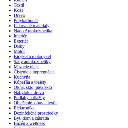
Textil
Koža
Drevo
Polykarbonát
Lakované materiály
Nano Autokozmetika
Interiér
Exteriér
Disky
Motor
Bicykel a motocykel
Sady autokozmetiky
Mazacie oleje
Čistenie a impregnácia
Kuchyňa
Kúpeľňa a toalety
Okná, sklo, plexisklo
Nábytok a drevo
Podlahy a dlažby
Oblečenie, obuv a textil
Elektronika
Dezinfekčné prostriedky
Byt, dom a záhrada
Bazén a wellness